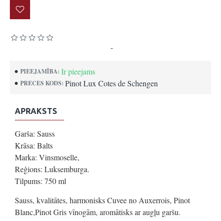
Pamatojoties uz 0 atsauksmēm.
-
Uzrakstīt atsauksmi
Ir pieejams
PIEEJAMĪBA:
Pinot Lux Cotes de Schengen
PRECES KODS:
APRAKSTS
Garša: Sauss
Krāsa: Balts
Marka: Vinsmoselle,
Reģions: Luksemburga.
Tilpums: 750 ml
Sauss, kvalitātes, harmonisks Cuvee no Auxerrois, Pinot
Blanc,Pinot Gris vīnogām, aromātisks ar augļu garšu.