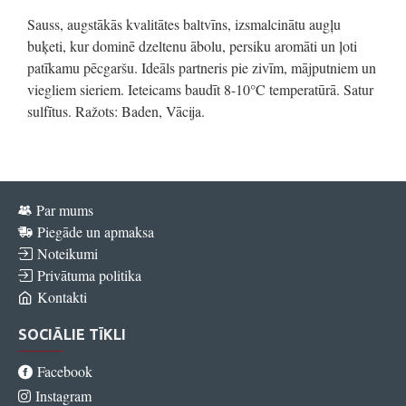
Sauss, augstākās kvalitātes baltvīns, izsmalcinātu augļu
buķeti, kur dominē dzeltenu ābolu, persiku aromāti un ļoti
patīkamu pēcgaršu. Ideāls partneris pie zivīm, mājputniem un
viegliem sieriem. Ieteicams baudīt 8-10°C temperatūrā. Satur
sulfītus. Ražots: Baden, Vācija.
Par mums
Piegāde un apmaksa
Noteikumi
Privātuma politika
Kontakti
SOCIĀLIE TĪKLI
Facebook
Instagram