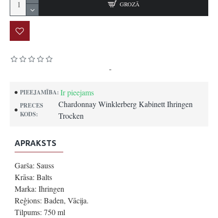
GROZĀ
Pamatojoties uz 0 atsauksmēm.
-
Uzrakstīt atsauksmi
Ir pieejams
PIEEJAMĪBA:
Chardonnay Winklerberg Kabinett Ihringen
PRECES
KODS:
Trocken
APRAKSTS
Garša: Sauss
Krāsa: Balts
Marka: Ihringen
Reģions: Baden, Vācija.
Tilpums: 750 ml