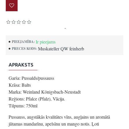
Pamatojoties uz 0 atsauksmēm.
-
Uzrakstīt atsauksmi
Ir pieejams
PIEEJAMĪBA:
Muskateller QW feinherb
PRECES KODS:
APRAKSTS
Garša: Pussalds/pussauss
Krāsa: Balts
Marka: Weinland Königsbach-Neustadt
Reģions: Pfalce (Pfalz), Vācija.
Tilpums: 750ml
Pussauss, augstākās kvalitātes vīns, augļains un aromātā
jūtamas mandarīnu, apelsīnu un mango notis. Ļoti