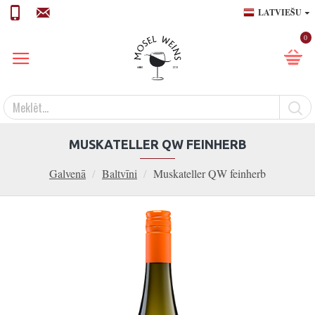
LATVIEŠU
0
MUSKATELLER QW FEINHERB
Galvenā
Baltvīni
Muskateller QW feinherb