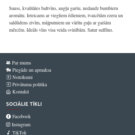
Sauss, kvalitātes baltvīns, augļu garšu, nedaudz bumbieru
aromātu. Ieteicams ar viegliem ēdieniem, tvaicētām ezera un
saldūdens zivīm, mājputniem un vārītu gaļu ar gaišām
mērcēm. Ideāls vīns visa veida svinībām. Satur sulfītus.
Par mums
Piegāde un apmaksa
Noteikumi
Privātuma politika
Kontakti
SOCIĀLIE TĪKLI
Facebook
Instagram
TikTok