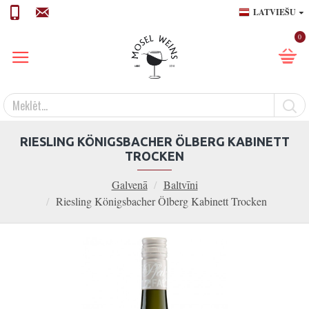
LATVIEŠU
0
RIESLING KÖNIGSBACHER ÖLBERG KABINETT
TROCKEN
Galvenā
Baltvīni
Riesling Königsbacher Ölberg Kabinett Trocken