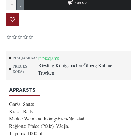
GROZĀ
Pamatojoties uz 0 atsauksmēm.
-
Uzrakstīt atsauksmi
Ir pieejams
PIEEJAMĪBA:
Riesling Königsbacher Ölberg Kabinett
PRECES
KODS:
Trocken
APRAKSTS
Garša: Sauss
Krāsa: Balts
Marka: Weinland Königsbach-Neustadt
Reģions: Pfalce (Pfalz), Vācija.
Tilpums: 1000ml