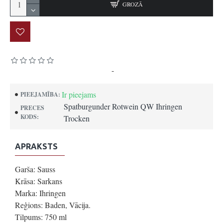
GROZĀ
Pamatojoties uz 0 atsauksmēm.
-
Uzrakstīt atsauksmi
Ir pieejams
PIEEJAMĪBA:
Spatburgunder Rotwein QW Ihringen
PRECES
KODS:
Trocken
APRAKSTS
Garša: Sauss
Krāsa: Sarkans
Marka: Ihringen
Reģions: Baden, Vācija.
Tilpums: 750 ml