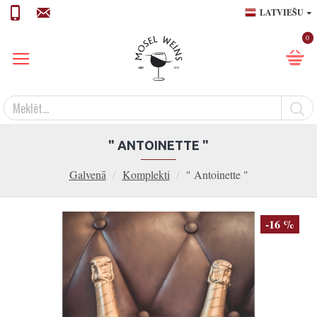
LATVIEŠU
0
" ANTOINETTE "
Galvenā
Komplekti
" Antoinette "
-16 %