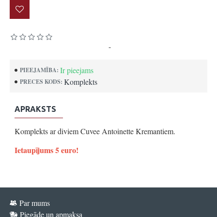
Pamatojoties uz 0 atsauksmēm.
-
Uzrakstīt atsauksmi
Ir pieejams
PIEEJAMĪBA:
Komplekts
PRECES KODS:
APRAKSTS
Komplekts ar diviem Cuvee Antoinette Kremantiem.
Ietaupījums 5 euro!
Par mums
Piegāde un apmaksa