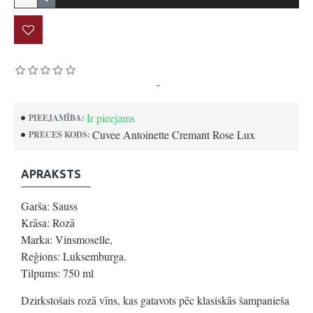
Pamatojoties uz 0 atsauksmēm.
-
Uzrakstīt atsauksmi
Ir pieejams
PIEEJAMĪBA:
Cuvee Antoinette Cremant Rose Lux
PRECES KODS:
APRAKSTS
Garša: Sauss
Krāsa: Rozā
Marka: Vinsmoselle,
Reģions: Luksemburga.
Tilpums: 750 ml
Dzirkstošais rozā vīns, kas gatavots pēc klasiskās šampanieša