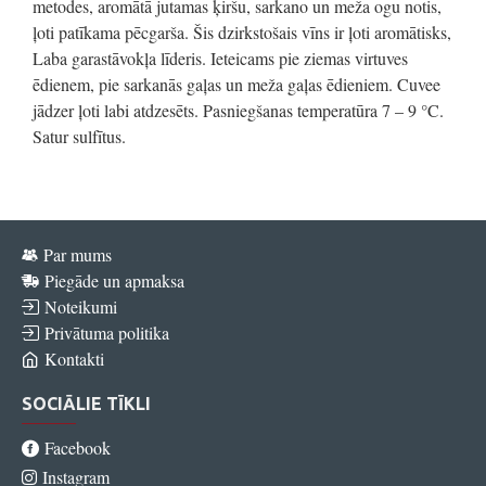
metodes, aromātā jutamas ķiršu, sarkano un meža ogu notis,
ļoti patīkama pēcgarša. Šis dzirkstošais vīns ir ļoti aromātisks,
Laba garastāvokļa līderis. Ieteicams pie ziemas virtuves
ēdienem, pie sarkanās gaļas un meža gaļas ēdieniem. Cuvee
jādzer ļoti labi atdzesēts. Pasniegšanas temperatūra 7 – 9 °C.
Satur sulfītus.
Par mums
Piegāde un apmaksa
Noteikumi
Privātuma politika
Kontakti
SOCIĀLIE TĪKLI
Facebook
Instagram