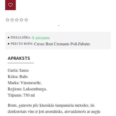
Pamatojoties uz 0 atsauksmēm.
-
Uzrakstīt atsauksmi
Ir pieejams
PIEEJAMĪBA:
Cuvee Brut Cremants Poll-Fabaire
PRECES KODS:
APRAKSTS
Garša: Sauss
Krāsa: Balts
Marka: Vinsmoselle,
Reģions: Luksemburga.
Tilpums: 750 ml
Bruts, gatavots pēc klasiskās šampanieša metodes, šis
dzirkstošais vīns ir ļoti aromātisks, atsvaidzinošs ar augļu