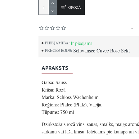
GROZĀ
Pamatojoties uz 0 atsauksmēm.
-
Uz
Ir pieejams
PIEEJAMĪBA:
Schwansee Cuvee Rose Sekt
PRECES KODS:
APRAKSTS
Garša: Sauss
Krāsa: Rozā
Marka: Schloss Wachenheim
Reģions: Pfalce (Pfalz), Vācija.
Tilpums: 750 ml
Dzirkstošais rozā vīns, sauss, smalks, maigs aromāt
sarkanu vai laša krāsu. Ieteicams pie kanapē un 