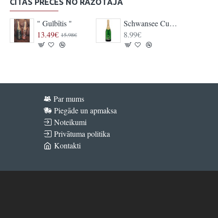
CITAS PRECES NO RAŽOTĀJA
" Gulbītis "
Schwansee Cuvee Sekt
13.49€
8.99€
15.98€
Par mums
Piegāde un apmaksa
Noteikumi
Privātuma politika
Kontakti