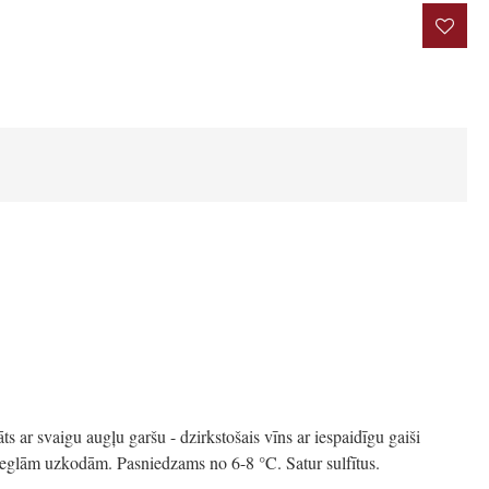
rakstīt atsauksmi
s ar svaigu augļu garšu - dzirkstošais vīns ar iespaidīgu gaiši
vieglām uzkodām. Pasniedzams no 6-8 °C. Satur sulfītus.