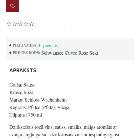
Pamatojoties uz 0 atsauksmēm.
-
Uzrakstīt atsauksmi
Ir pieejams
PIEEJAMĪBA:
Schwansee Cuvee Rose Sekt
PRECES KODS:
APRAKSTS
Garša: Sauss
Krāsa: Rozā
Marka: Schloss Wachenheim
Reģions: Pfalce (Pfalz), Vācija.
Tilpums: 750 ml
Dzirkstošais rozā vīns, sauss, smalks, maigs aromāts ar
svaigu augļu garšu - dzirkstošais vīns ar iespaidīgu gaiši