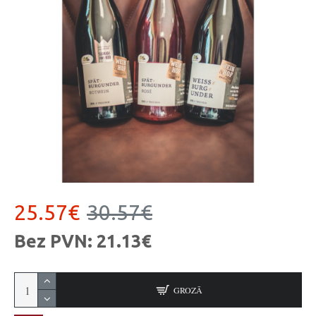
25.57€
30.57€
Bez PVN: 21.13€
GROZĀ