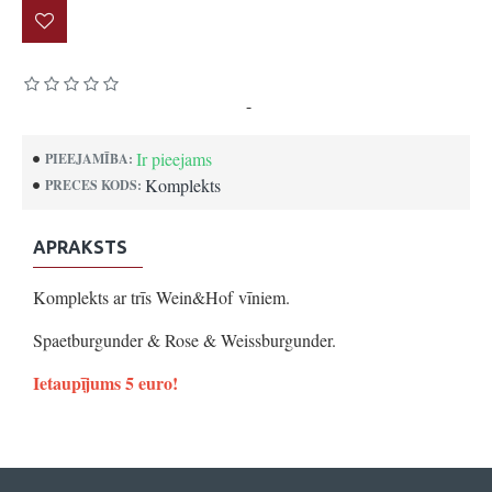
Pamatojoties uz 0 atsauksmēm.
-
Uzrakstīt atsauksmi
Ir pieejams
PIEEJAMĪBA:
Komplekts
PRECES KODS:
APRAKSTS
Komplekts ar trīs Wein&Hof vīniem.
Spaetburgunder & Rose & Weissburgunder.
Ietaupījums 5 euro!