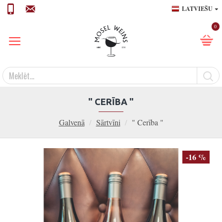
LATVIEŠU
0
" CERĪBA "
Galvenā
Sārtvīni
" Cerība "
-16 %