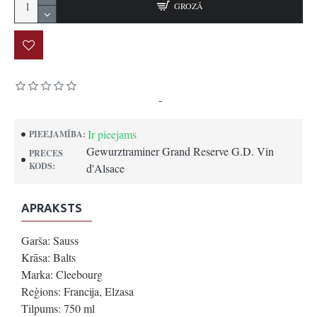
GROZĀ
Pamatojoties uz 0 atsauksmēm.
-
Uzrakstīt atsauksmi
Ir pieejams
PIEEJAMĪBA:
Gewurztraminer Grand Reserve G.D. Vin
PRECES
KODS:
d'Alsace
APRAKSTS
Garša: Sauss
Krāsa: Balts
Marka: Cleebourg
Reģions: Francija, Elzasa
Tilpums: 750 ml