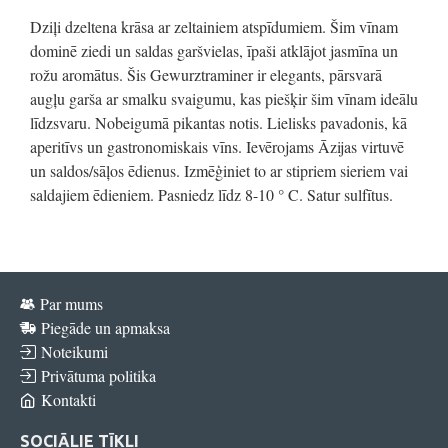
Dziļi dzeltena krāsa ar zeltainiem atspīdumiem. Šim vīnam
dominē ziedi un saldas garšvielas, īpaši atklājot jasmīna un
rožu aromātus. Šis Gewurztraminer ir elegants, pārsvarā
augļu garša ar smalku svaigumu, kas piešķir šim vīnam ideālu
līdzsvaru. Nobeigumā pikantas notis. Lielisks pavadonis, kā
aperitīvs un gastronomiskais vīns. Ievērojams Āzijas virtuvē
un saldos/sāļos ēdienus. Izmēģiniet to ar stipriem sieriem vai
saldajiem ēdieniem. Pasniedz līdz 8-10 ° C. Satur sulfītus.
Par mums
Piegāde un apmaksa
Noteikumi
Privātuma politika
Kontakti
SOCIĀLIE TĪKLI