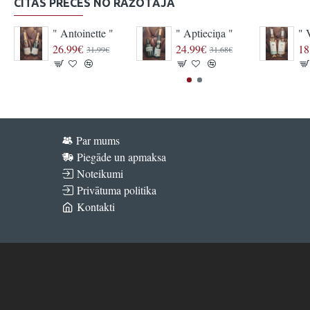
CITAS PRECES NO RAŽOTĀJA
" Antoinette "
" Aptieciņa "
" 
26.99€
24.99€
18
31.99€
31.68€
Par mums
Piegāde un apmaksa
Noteikumi
Privātuma politika
Kontakti