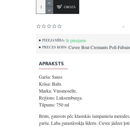
GROZĀ
Pamatojoties uz 0 atsauksmēm.
-
Uz
Ir pieejams
PIEEJAMĪBA:
Cuvee Brut Cremants Poll-Fabair
PRECES KODS:
APRAKSTS
Garša: Sauss
Krāsa: Balts
Marka: Vinsmoselle,
Reģions: Luksemburga.
Tilpums: 750 ml
Bruts, gatavots pēc klasiskās šampanieša metodes, š
garšu. Laba garastāvokļa līderis. Cuvee jādzer ļot