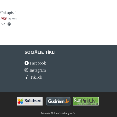
Vīnkopis "
Auxerrois Cotes de Remich PC
.98€
12.99€
21.98€
SOCIĀLIE TĪKLI
Facebook
Instagram
TikTok
Interneta Veikalu Izstrāde yam.lv