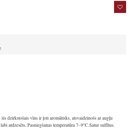
rakstīt atsauksmi
e
is dzirkstošais vīns ir ļoti aromātisks, atsvaidzinošs ar augļu
i labi atdzesēts. Pasniegšanas temperatūra 7–9°C.Satur sulfītus.